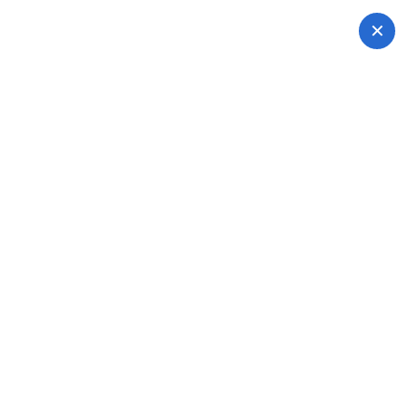
登录平台
✕
标签云列表
按标签聚合浏览相关文章
华为手机续航表现对比竞品