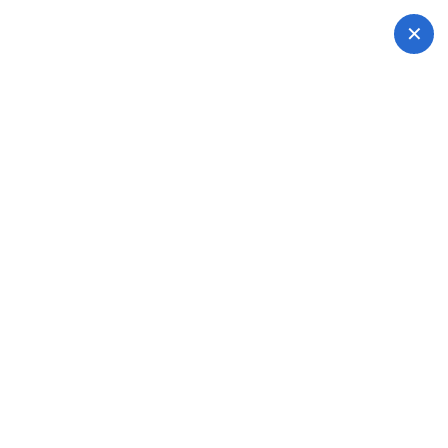
登录平台
✕
标签云列表
按标签聚合浏览相关文章
电竞战队赞助商对比， 必赢体育 资金投入规模，差距